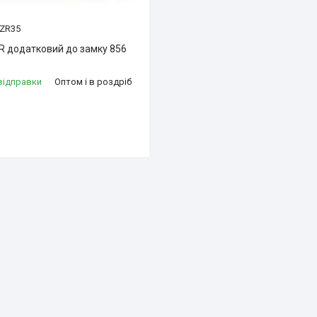
ZR35
R додатковий до замку 856
відправки
Оптом і в роздріб