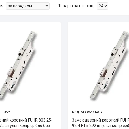
B10SY
M3352B14SY
рний короткий FUHR 803 25-
Замок дверний короткий FUHR
92 штульп колір срібло без
92-4 F16-292 штульп колір срі