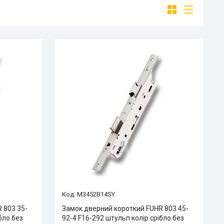
M3452B14SY
 803 35-
Замок дверний короткий FUHR 803 45-
бло без
92-4 F16-292 штульп колір срібло без