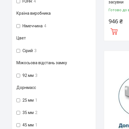
FUHR
4
засувки
Готово до 
Країна виробника
946 ₴
Німеччина
4
Цвет
Сірий
3
Міжосьова відстань замку
92 мм
3
Дорнмасс
25 мм
1
35 мм
2
45 мм
1