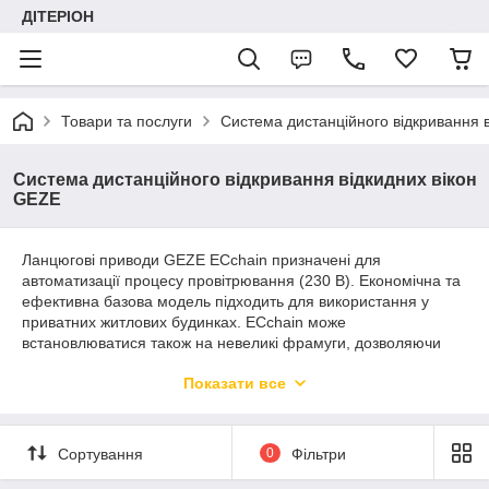
ДІТЕРІОН
Товари та послуги
Система дистанційного відкривання 
Система дистанційного відкривання відкидних вікон
GEZE
Ланцюгові приводи GEZE ECchain призначені для
автоматизації процесу провітрювання (230 В). Економічна та
ефективна базова модель підходить для використання у
приватних житлових будинках. ECchain може
встановлюватися також на невеликі фрамуги, дозволяючи
отримати максимальний кут відкриття при малій висоті
Показати все
стулки.
Сортування
0
Фільтри