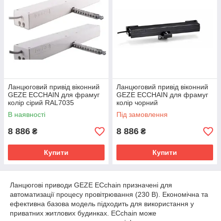
Ланцюговий привід віконний
Ланцюговий привід віконний
GEZE ECCHAIN ​​для фрамуг
GEZE ECCHAIN ​​для фрамуг
колір сірий RAL7035
колір чорний
В наявності
Під замовлення
8 886
8 886
₴
₴
Купити
Купити
Ланцюгові приводи GEZE ECchain призначені для
автоматизації процесу провітрювання (230 В). Економічна та
ефективна базова модель підходить для використання у
приватних житлових будинках. ECchain може