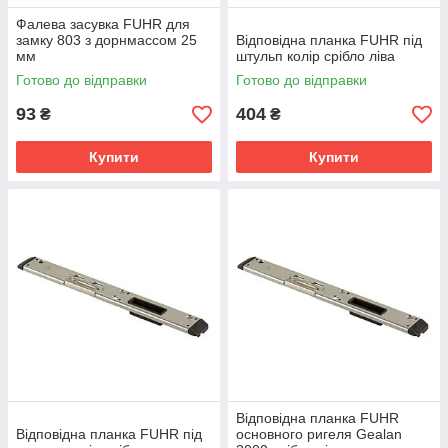
Фалева засувка FUHR для
замку 803 з дорнмассом 25
Відповідна планка FUHR під
мм
штульп колір срібло ліва
Готово до відправки
Готово до відправки
93
404
₴
₴
Купити
Купити
Відповідна планка FUHR
Відповідна планка FUHR під
основного ригеля Gealan