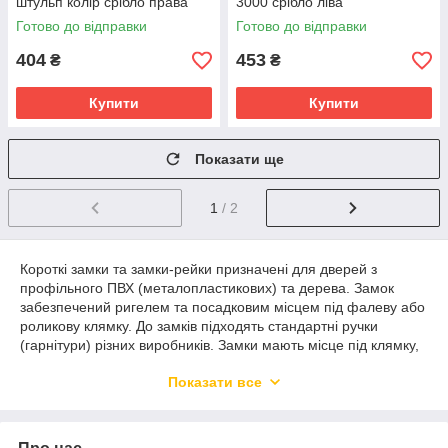
штульп колір срібло права
3000 срібло ліва
Готово до відправки
Готово до відправки
404
453
₴
₴
Купити
Купити
Показати ще
1
/ 2
Короткі замки та замки-рейки призначені для дверей з
профільного ПВХ (металопластикових) та дерева. Замок
забезпечений ригелем та посадковим місцем під фалеву або
роликову клямку. До замків підходять стандартні ручки
(гарнітури) різних виробників. Замки мають місце під клямку,
що дозволяє використовувати їх як для правосторонніх, так і
Показати все
для лівих дверей.