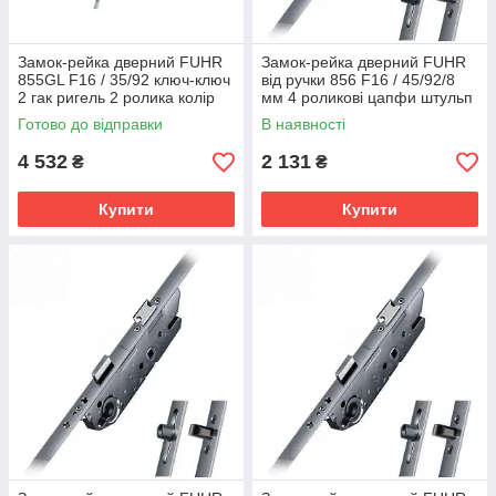
Замок-рейка дверний FUHR
Замок-рейка дверний FUHR
855GL F16 / 35/92 ключ-ключ
від ручки 856 F16 / 45/92/8
2 гак ригель 2 ролика колір
мм 4 роликові цапфи штульп
сірий
колір срібло
Готово до відправки
В наявності
4 532
2 131
₴
₴
Купити
Купити