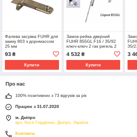
Фалева засувка FUHR для
Замок-рейка дверний
Замо
замку 803 з дорнмассом
FUHR 855GL F16 / 35/92
FUHR
25 мм
ключ-ключ 2 гак ригель 2
35/2
ролика колір сірий
93
4 532
3 4
₴
₴
Купити
Купити
Про нас
100% позитивних з 73 відгуків за рік
Працює з 31.07.2020
м. Дніпро
вул. Кості Гордієнко, Дніпро, Україна
Контакти