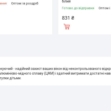
білий
ення
Оптом і в роздріб
Готово до відправки
Оптом і
831 ₴
куючий - надійний захист ваших вікон від неконтрольованого відкр
люмінієво-мідного сплаву (ЦАМ) і здатний витримати достатні на
стулки дітьми.