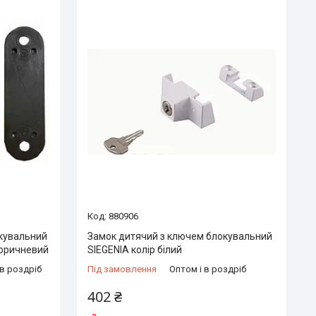
880906
окувальний
Замок дитячий з ключем блокувальний
коричневий
SIEGENIA колір білий
 в роздріб
Під замовлення
Оптом і в роздріб
402 ₴