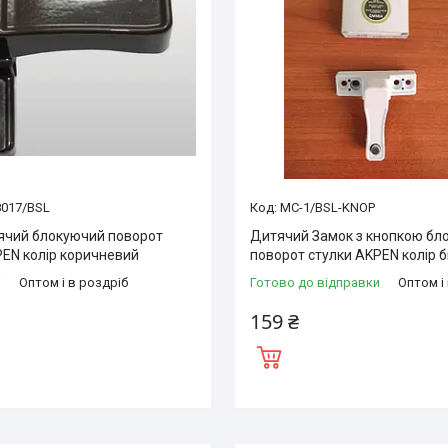
8017/BSL
MC-1/BSL-KNOP
ячий блокуючий поворот
Дитячий Замок з кнопкою бл
PEN колір коричневий
поворот стулки AKPEN колір б
і
Оптом і в роздріб
Готово до відправки
Оптом і
159 ₴