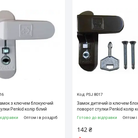
16
PSJ 8017
амок з ключем блокуючий
Замок дитячий із ключем бл
улки Penkid колір білий
поворот стулки Penkid колір 
відправки
Оптом і в роздріб
Готово до відправки
Оптом і
142 ₴