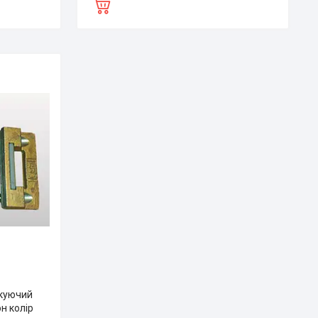
окуючий
н колір