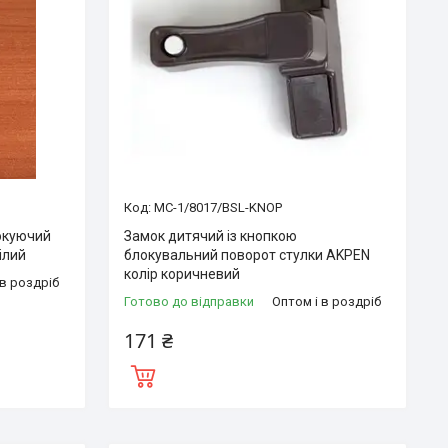
MC-1/8017/BSL-KNOP
окуючий
Замок дитячий із кнопкою
ілий
блокувальний поворот стулки AKPEN
колір коричневий
 в роздріб
Готово до відправки
Оптом і в роздріб
171 ₴