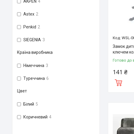
AKPEN
4
Astex
2
Penkid
2
WSL-0
SIEGENIA
3
Замок дит
ключем кол
Країна виробника
Готово до 
Німеччина
3
141 ₴
Туреччина
6
Цвет
Білий
5
Коричневий
4