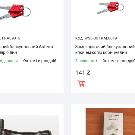
01 RAL9016
WSL-001 RAL8019
ячий блокувальний Astex з
Замок дитячий блокувальний 
ір білий
ключем колір коричневий
відправки
Оптом і в роздріб
В наявності
Оптом і в роздрі
141 ₴