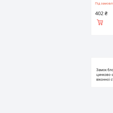
Під замовл
402 ₴
Замок бло
цинково-а
віконної 