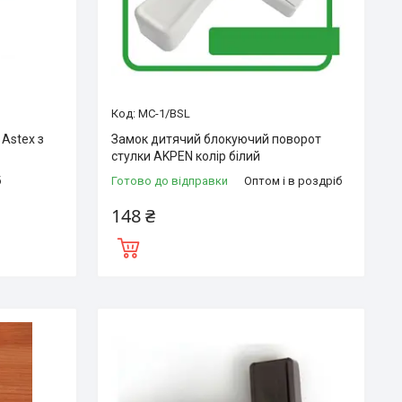
MC-1/BSL
Astex з
Замок дитячий блокуючий поворот
стулки AKPEN колір білий
б
Готово до відправки
Оптом і в роздріб
148 ₴