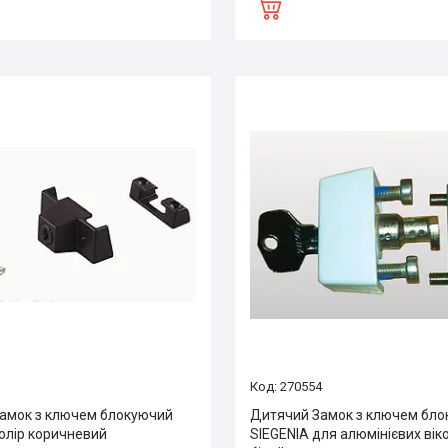
3
270554
амок з ключем блокуючий
Дитячий Замок з ключем бл
колір коричневий
SIEGENIA для алюмінієвих віко