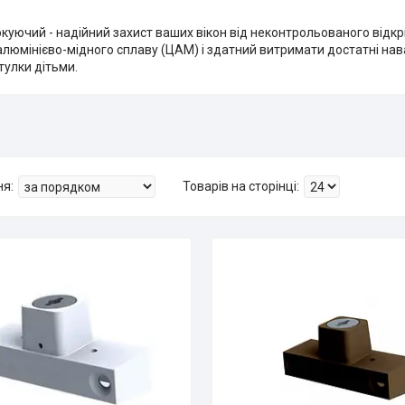
куючий - надійний захист ваших вікон від неконтрольованого відкр
люмінієво-мідного сплаву (ЦАМ) і здатний витримати достатні на
стулки дітьми.