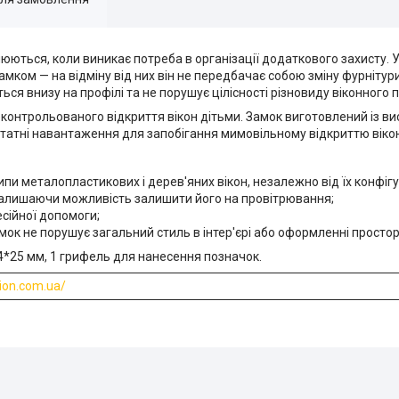
юються, коли виникає потреба в організації додаткового захисту. 
амком — на відміну від них він не передбачає собою зміну фурнітури
ься внизу на профілі та не порушує цілісності різновиду віконного 
контрольованого відкриття вікон дітьми. Замок виготовлений із ви
татні навантаження для запобігання мимовільному відкриттю вікон
пи металопластикових і дерев'яних вікон, незалежно від їх конфігу
залишаючи можливість залишити його на провітрювання;
сійної допомоги;
мок не порушує загальний стиль в інтер'єрі або оформленні простор
и 4*25 мм, 1 грифель для нанесення позначок.
rion.com.ua/