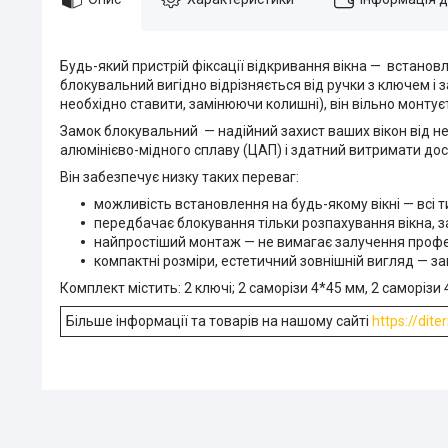
Будь-який пристрій фіксації відкривання вікна — встановл
блокувальний вигідно відрізняється від ручки з ключем і з
необхідно ставити, замінюючи колишні), він вільно монтуєт
Замок блокувальний — надійний захист ваших вікон від не
алюмінієво-мідного сплаву (ЦАП) і здатний витримати дос
Він забезпечує низку таких переваг:
можливість встановлення на будь-якому вікні — всі ти
передбачає блокування тільки розпахування вікна, 
найпростіший монтаж — не вимагає залучення профе
компактні розміри, естетичний зовнішній вигляд — за
Комплект містить: 2 ключі; 2 саморізи 4*45 мм, 2 саморіз
Більше інформації та товарів на нашому сайті
https://dite