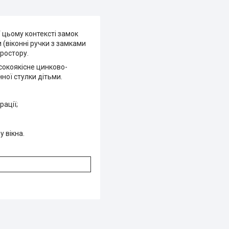
У цьому контексті замок
 (віконні ручки з замками
простору.
сокоякісне цинково-
ної стулки дітьми.
рації;
у вікна.