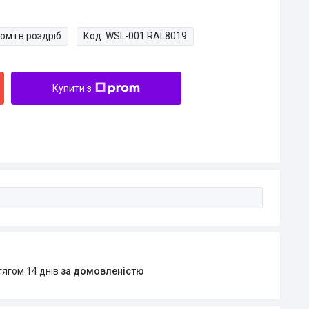
ом і в роздріб
Код:
WSL-001 RAL8019
Купити з
тягом 14 днів
за домовленістю