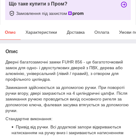
Що таке купити з Пром?
Замовлення під захистом
Опис
Характеристики
Доставка
Оплата
Умови п
Опис
Дверні багатозамочні замки FUHR 856 - це багатоточковий
замок для одно- і двухстулкових дверей з ПВХ, дерева або
алюмінію, універсальний (лівий / правий), з отвором для
профільного циліндра.
Замикання здійснюється за допомогою ручки. При повороті
ручки вгору, двері заираються на 4 циліндричні цапфи. Після
замикання ручкою проводиться вихід основного ригеля за
допомогою ключа, фалевая засувка втягується за допомогою
ручки.
Стандартне виконання:
Привід від ручки. Всі додаткові запори відкриваються
натисканням на ручку вниз і закриваються натисненням