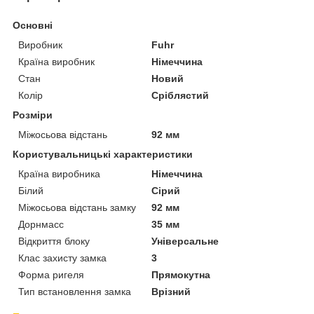
Основні
Виробник
Fuhr
Країна виробник
Німеччина
Стан
Новий
Колір
Сріблястий
Розміри
Міжосьова відстань
92 мм
Користувальницькі характеристики
Країна виробника
Німеччина
Білий
Сірий
Міжосьова відстань замку
92 мм
Дорнмасс
35 мм
Відкриття блоку
Універсальне
Клас захисту замка
3
Форма ригеля
Прямокутна
Тип встановлення замка
Врізний