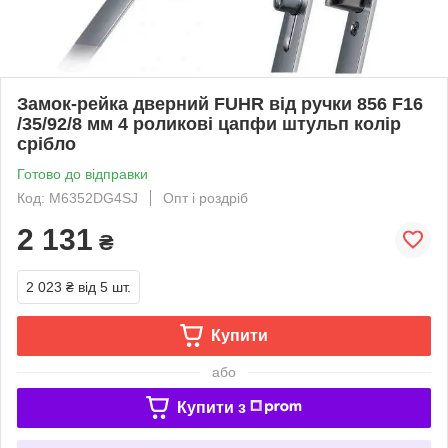
Замок-рейка дверний FUHR від ручки 856 F16
/35/92/8 мм 4 роликові цапфи штульп колір
срібло
Готово до відправки
Код: M6352DG4SJ
Опт і роздріб
2 131
₴
2 023 ₴
від 5 шт.
Купити
або
Купити з