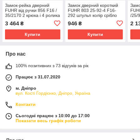
Замок-рейка дверний
Замок дверний короткий
Замо
FUHR від ручки 856 F16 /
FUHR 803 25-92-4 F16-
FUHR
35/2170 2 крюка і 4 ролика
292 штульп колір срібло
/25/
без засувки
цапф
3 464
946
2 1
₴
₴
сріб
Купити
Купити
Про нас
100% позитивних з 73 відгуків за рік
Працює з 31.07.2020
м. Дніпро
вул. Кості Гордієнко, Дніпро, Україна
Контакти
Сьогодні працює з 10:00 до 17:00
Показати весь графік роботи
Про нас