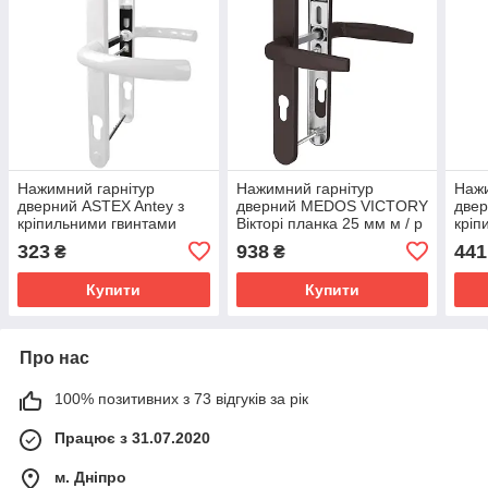
Нажимний гарнітур
Нажимний гарнітур
Нажи
дверний ASTEX Antey з
дверний MEDOS VICTORY
двер
кріпильними гвинтами
Вікторі планка 25 мм м / р
кріп
DHS 92/26/16 колір білий
92 мм L112 мм колір
DHS 
323
938
441
₴
₴
RAL 9016
коричневий RAL 8019
чор
Купити
Купити
Про нас
100% позитивних з 73 відгуків за рік
Працює з 31.07.2020
м. Дніпро