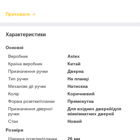
Приховати
Характеристики
Основні
Виробник
Astex
Країна виробник
Китай
Призначення ручки
Дверна
Тип ручки
На планці
Механізм дії ручки
Натискна
Колір
Коричневий
Форма розетки/планки
Прямокутна
Призначення дверної
Для вхідних дверей/для
ручки
міжкімнатних дверей
Стан
Новий
Розміри
Ширина розетки/планки
26 мм