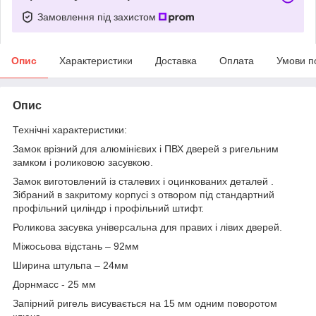
Замовлення під захистом
Опис
Характеристики
Доставка
Оплата
Умови п
Опис
Технічні характеристики:
Замок врізний для алюмінієвих і ПВХ дверей з ригельним
замком і роликовою засувкою.
Замок виготовлений із сталевих і оцинкованих деталей .
Зібраний в закритому корпусі з отвором під стандартний
профільний циліндр і профільний штифт.
Роликова засувка універсальна для правих і лівих дверей.
Міжосьова відстань – 92мм
Ширина штульпа – 24мм
Дорнмасс - 25 мм
Запірний ригель висувається на 15 мм одним поворотом