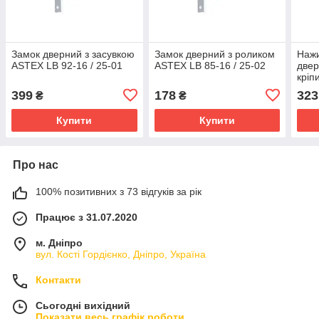
Замок дверний з засувкою
Замок дверний з роликом
Нажи
ASTEX LB 92-16 / 25-01
ASTEX LB 85-16 / 25-02
двер
кріп
DHS 
399
178
323
₴
₴
RAL
Купити
Купити
Про нас
100% позитивних з 73 відгуків за рік
Працює з 31.07.2020
м. Дніпро
вул. Кості Гордієнко, Дніпро, Україна
Контакти
Сьогодні вихідний
Показати весь графік роботи