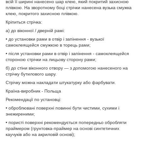
всій її ширині нанесено шар клею, який покритий захисною
плівкою. На зворотному боці стрічки нанесена вузька смужка
клею, покритого захисною плівкою.
Кріпиться стрічка:
а) до віконної / дверній рамі:
• до установки рами в отвір і запінення - вузької
самоклеящейся смужкою в торець рами;
• після установки рами в отвір і запінення - самоклеящейся
стороною стрічки на лицьову сторону рами;
б) до стіни віконного отвору — з допомогою нанесеного на
стрічку бутилового шару.
Стрічку можна накладати штукатурку або фарбувати.
Країна-виробник - Польща
Рекомендації по установці:
• оброблювані поверхні повинні бути чистими, сухими і
знежиреними;
• пористі поверхні рекомендується попередньо обробляти
праймером (грунтовка-праймер на основі синтетичних
каучуків або на акриловій основі);