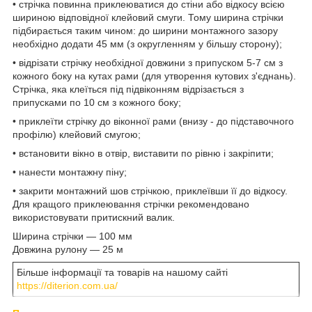
• стрічка повинна приклеюватися до стіни або відкосу всією
шириною відповідної клейовий смуги. Тому ширина стрічки
підбирається таким чином: до ширини монтажного зазору
необхідно додати 45 мм (з округленням у більшу сторону);
• відрізати стрічку необхідної довжини з припуском 5-7 см з
кожного боку на кутах рами (для утворення кутових з'єднань).
Стрічка, яка клеїться під підвіконням відрізається з
припусками по 10 см з кожного боку;
• приклеїти стрічку до віконної рами (внизу - до підставочного
профілю) клейовий смугою;
• встановити вікно в отвір, виставити по рівню і закріпити;
• нанести монтажну піну;
• закрити монтажний шов стрічкою, приклеївши її до відкосу.
Для кращого приклеювання стрічки рекомендовано
використовувати притискний валик.
Ширина стрічки ― 100 мм
Довжина рулону ― 25 м
Більше інформації та товарів на нашому сайті
https://diterion.com.ua/