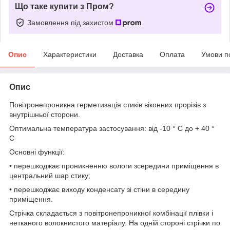
Що таке купити з Пром?
Замовлення під захистом
Опис
Характеристики
Доставка
Оплата
Умови п
Опис
Повітронепроникна герметизація стиків віконних прорізів з
внутрішньої сторони.
Оптимальна температура застосування: від -10 ° С до + 40 °
С
Основні функції:
• перешкоджає проникненню вологи зсередини приміщення в
центральний шар стику;
• перешкоджає виходу конденсату зі стіни в середину
приміщення.
Стрічка складається з повітронепроникної комбінації плівки і
нетканого волокнистого матеріалу. На одній стороні стрічки по