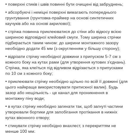
• поверхні стиків і швів повинні бути очищені від забруднень;
• абсорбуючі і неміцні поверхні вимагають попереднього
грунтування (грунтовка-праймер на основі синтетичних
каучуків або на основі акрилової);
• стрічка повинна приклеюватися до стіни або відкосу всією
шириною відповідної клейовий смуги. Тому ширина стрічки
підбирається таким чином: до ширини монтажного зазору
необхідно додати 45 мм (з округленням у більшу сторону);
• відрізати стрічку необхідної довжини з припуском 5-7 см з
кожного боку на кутах рами (для утворення кутових з'єднань).
Стрічка, яка клеїться під відливом відрізається з припусками
по 10 см з кожного боку;
• приклеювати стрічку необхідно щільно по всій її довжині (для
цього найкраще використовувати притискної валик). Будь
зазор або нещільність - це канал для проникнення в
монтажну піну води;
• в кутах стрічку необхідно загинати так, щоб загнуті частини
утворювали бортики для запобігання протікання в нижніх
кутах віконного отвору;
• стикувати стрічку необхідно внахлест, з перекриттям не
менше 100 мм;