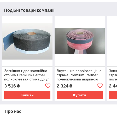
Подібні товари компанії
Зовнішня гідроізоляційна
Внутрішня пароізоляційна
Зовн
стрічка Premium Partner
стрічка Premium Partner
стрі
полноклеевая стійка до у/
полноклейова шириною
полн
ф шириною 150 мм рулон
100 мм рулон 25 м
ф ш
3 516
2 324
2 4
₴
₴
25 м
25 м
Купити
Купити
Про нас