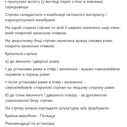
• пропускає вологу (у вигляді пари) з піни в зовнішнє
середовище.
Стрічка складається з комбінації нетканого матеріалу і
паропропускної мембрани.
На одній стороні стрічки по всій її ширині нанесено шар клею,
який покритий захисною плівкою.
На зворотному боці стрічки нанесена вузька смужка клею,
покрита захисною плівкою.
Кріпиться стрічка:
а) до віконної / дверної рами:
• до установки рами в отвір і запінення - вузької самоклейвою
смужкою в торець рами;
• після установки рами в отвір і запінення -
самоклейовою стороною стрічки на лицьову сторону рами;
б) до стіни віконного / дверного отвору - за допомогою
самоклеючої боку стрічки.
На стрічку можна накладати штукатурку або фарбувати.
Країна-виробник - Польща
Рекомендації по установці: