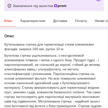
Замовлення під захистом
Опис
Характеристики
Доставка
Оплата
Умови п
Опис
Бутильована стрічка для герметизації стиків алюмінієвих
фасадів, ширина 100 мм, рулон 10 м
Бутилова стрічка ущільнювальна, з неотделяемой
алюмінієвою плівкою і липка з одного боку. Продукт гідро - і
паронепроникний, не схильний до корозії, стійкий до впливу
атмосферних явищ і ультрафіолету, не містить
пластифікаторів і розчинників. Пароізоляційна стрічка на
основі алюмінієвої фольги. На всю поверхню алюмінієвої
основи нанесений адгезійний шар з бутилкаучукового
матеріалу. Стрічку використовують для герметизації вхідних
груп, зимових садів, елементів балконного скління. Так само
стрічку застосовують для пароізоляції внутрішніх монтажних
швів під підвіконням. Металізована стрічка - надійний захист
піни монтажної від вологи з боку приміщення. Стрічка чудово