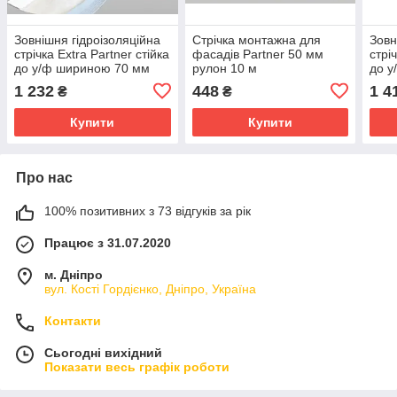
Зовнішня гідроізоляційна
Стрічка монтажна для
Зовн
стрічка Extra Partner стійка
фасадів Partner 50 мм
стрі
до у/ф шириною 70 мм
рулон 10 м
до у
рулон 25 м
руло
1 232
448
1 4
₴
₴
Купити
Купити
Про нас
100% позитивних з 73 відгуків за рік
Працює з 31.07.2020
м. Дніпро
вул. Кості Гордієнко, Дніпро, Україна
Контакти
Сьогодні вихідний
Показати весь графік роботи