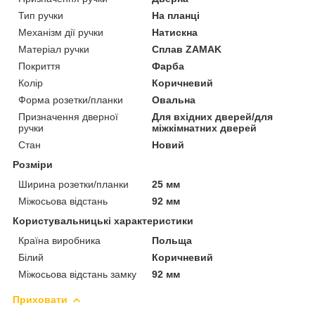
Тип ручки
На планці
Механізм дії ручки
Натискна
Матеріал ручки
Сплав ZAMAK
Покриття
Фарба
Колір
Коричневий
Форма розетки/планки
Овальна
Призначення дверної
Для вхідних дверей/для
ручки
міжкімнатних дверей
Стан
Новий
Розміри
Ширина розетки/планки
25 мм
Міжосьова відстань
92 мм
Користувальницькі характеристики
Країна виробника
Польща
Білий
Коричневий
Міжосьова відстань замку
92 мм
Приховати