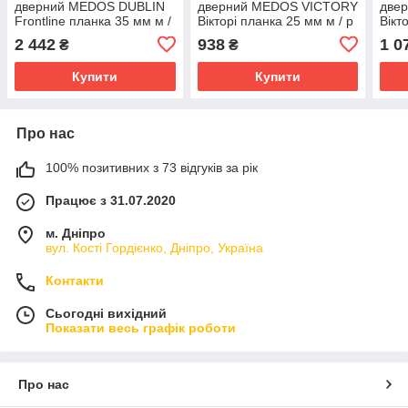
дверний MEDOS DUBLIN
дверний MEDOS VICTORY
две
Frontline планка 35 мм м /
Вікторі планка 25 мм м / р
Вікт
р 92 мм колір INOX
92 мм L112 мм колір
92 м
2 442
938
1 0
₴
₴
коричневий RAL 8019
антр
Купити
Купити
Про нас
100% позитивних з 73 відгуків за рік
Працює з 31.07.2020
м. Дніпро
вул. Кості Гордієнко, Дніпро, Україна
Контакти
Сьогодні вихідний
Показати весь графік роботи
Про нас