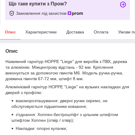
Що таке купити з Пром?
Замовлення під захистом
Опис
Характеристики
Доставка
Оплата
Умови п
Опис
Нажимний гарнітур HOPPE "Liege" для виробів з ПВХ, дерева
та алюмінію. Міжцентрову відстань - 92 мм. Кріплення
виконується за допомогою гвинтів M6. Модель ручка-ручка,
довжина гвинтів 67-72 мм, штифт 8 мм.
Алюмінієвий гарнітур HOPPE "Liege" на вузьких накладках для
дверей з профілю:
взаєморозташування: дверні ручки окремо, не
обслуговуються підшипники ковзання;
з'єднання: Хоппен-бистроштіфт з цільним штифтом
штифтом Хоппен (отвір / отвір);
Накладки: опорні кулачки;