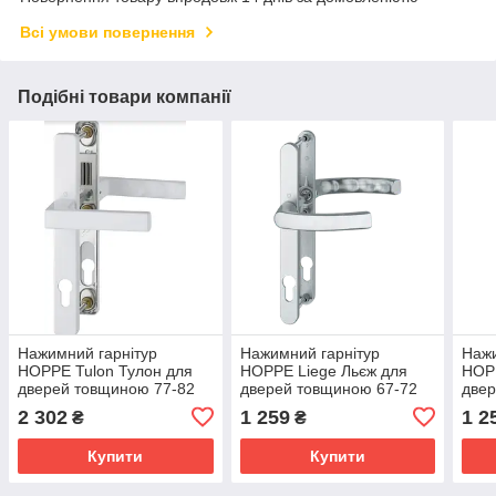
Всі умови повернення
Подібні товари компанії
Нажимний гарнітур
Нажимний гарнітур
Нажи
HOPPE Tulon Тулон для
HOPPE Liege Льєж для
HOPP
дверей товщиною 77-82
дверей товщиною 67-72
двер
мм E-92 мм колір білий
мм E-92 мм колір білий
мм E
2 302
1 259
1 2
₴
₴
F1
Купити
Купити