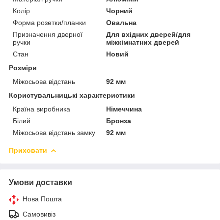
Колір
Чорний
Форма розетки/планки
Овальна
Призначення дверної
Для вхідних дверей/для
ручки
міжкімнатних дверей
Стан
Новий
Розміри
Міжосьова відстань
92 мм
Користувальницькі характеристики
Країна виробника
Німеччина
Білий
Бронза
Міжосьова відстань замку
92 мм
Приховати
Умови доставки
Нова Пошта
Самовивіз