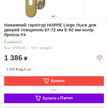
Нажимний гарнітур HOPPE Liege Льєж для
дверей товщиною 67-72 мм E-92 мм колір
бронза F4
В наявності
Код: 3759549
Опт і роздріб
1 386
₴
1 316 ₴
від 5 шт.
Купити
або
Купити з