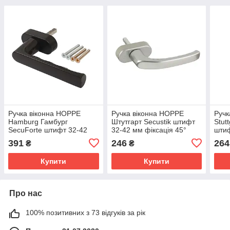
Ручка віконна HOPPE
Ручка віконна HOPPE
Ручк
Hamburg Гамбург
Штутгарт Secustik штифт
Stut
SecuForte штифт 32-42
32-42 мм фіксація 45°
штиф
мм фіксація 45 градусів
колір срібло
45 г
391
246
264
₴
₴
колір коричневий
Купити
Купити
Про нас
100% позитивних з 73 відгуків за рік