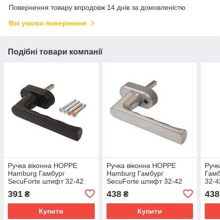
Повернення товару впродовж 14 днів за домовленістю
Всі умови повернення
Подібні товари компанії
Ручка віконна HOPPE
Ручка віконна HOPPE
Ручк
Hamburg Гамбург
Hamburg Гамбург
Гамб
SecuForte штифт 32-42
SecuForte штифт 32-42
32-4
мм фіксація 45 градусів
мм фіксація 45 градусів
колі
391
438
438
₴
₴
колір коричневий
колір сталь
Купити
Купити