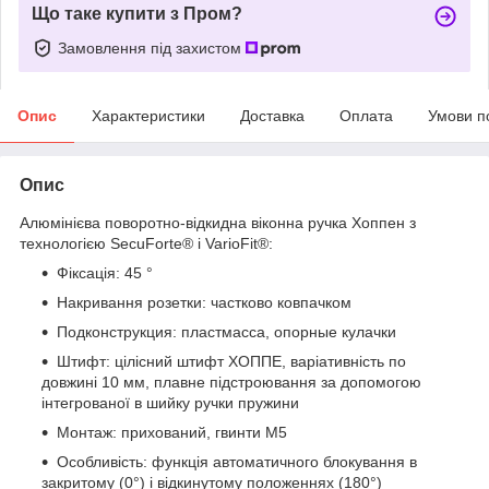
Що таке купити з Пром?
Замовлення під захистом
Опис
Характеристики
Доставка
Оплата
Умови п
Опис
Алюмінієва поворотно-відкидна віконна ручка Хоппен з
технологією SecuForte® і VarioFit®:
Фіксація: 45 °
Накривання розетки: частково ковпачком
Подконструкция: пластмасса, опорные кулачки
Штифт: цілісний штифт ХОППЕ, варіативність по
довжині 10 мм, плавне підстроювання за допомогою
інтегрованої в шийку ручки пружини
Монтаж: прихований, гвинти M5
Особливість: функція автоматичного блокування в
закритому (0°) і відкинутому положеннях (180°)