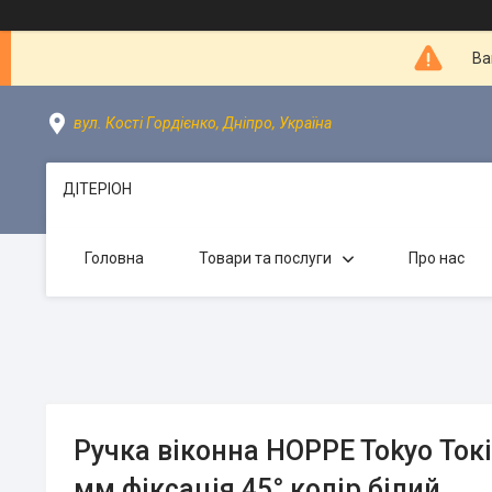
Ва
вул. Кості Гордієнко, Дніпро, Україна
ДІТЕРІОН
Головна
Товари та послуги
Про нас
Ручка віконна HOPPE Tokyo Ток
мм фіксація 45° колір білий