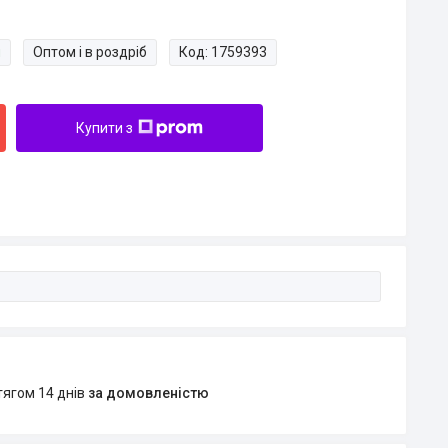
и
Оптом і в роздріб
Код:
1759393
Купити з
тягом 14 днів
за домовленістю