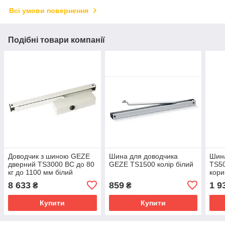
Всі умови повернення
Подібні товари компанії
Доводчик з шиною GEZE
Шина для доводчика
Шин
дверний TS3000 BC до 80
GEZE TS1500 колір білий
TS50
кг до 1100 мм білий
кори
8 633
859
1 9
₴
₴
Купити
Купити