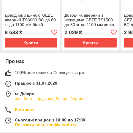
Доводчик з шиною GEZE
Доводчик дверний з
Дово
дверний TS3000 BC до 80
ножицями GEZE TS1500
GEZ
кг до 1100 мм білий
до 80 кг до 1100 мм колір
BC д
білий
сріб
8 633
2 029
2 9
₴
₴
Купити
Купити
Про нас
100% позитивних з 73 відгуків за рік
Працює з 31.07.2020
м. Дніпро
вул. Кості Гордієнко, Дніпро, Україна
Контакти
Сьогодні працює з 10:00 до 17:00
Показати весь графік роботи