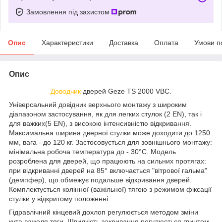
Замовлення під захистом
Опис
Характеристики
Доставка
Оплата
Умови п
Опис
Доводчик
дверей Geze TS 2000 VВС.
Універсальний довідник верхнього монтажу з широким
діапазоном застосування, як для легких стулок (2 EN), так і
для важких(5 EN), з високою інтенсивністю відкривання.
Максимальна ширина дверної стулки може доходити до 1250
мм, вага - до 120 кг. Застосовується для зовнішнього монтажу:
мінімальна робоча температура до - 30°С. Модель
розроблена для дверей, що працюють на сильних протягах:
при відкриванні дверей на 85° включається "вітрової гальма"
(демпфер), що обмежує подальше відкривання дверей.
Комплектується колінної (важільної) тягою з режимом фіксації
стулки у відкритому положенні.
Гідравлічний кінцевий дохлоп регулюється методом зміни
кута важеля тяги. Швидкість закривання регулюється гвинтом