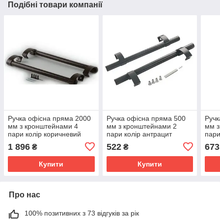
Подібні товари компанії
Ручка офісна пряма 2000
Ручка офісна пряма 500
Ручк
мм з кронштейнами 4
мм з кронштейнами 2
мм з
пари колір коричневий
пари колір антрацит
пари
RAL8017
RAL7016
1 896
522
673
₴
₴
Купити
Купити
Про нас
100% позитивних з 73 відгуків за рік