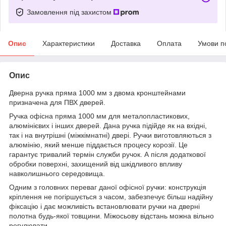
Замовлення під захистом
Опис
Характеристики
Доставка
Оплата
Умови п
Опис
Дверна ручка пряма 1000 мм з двома кронштейнами
призначена для ПВХ дверей.
Ручка офісна пряма 1000 мм для металопластикових,
алюмінієвих і інших дверей. Дана ручка підійде як на вхідні,
так і на внутрішні (міжкімнатні) двері. Ручки виготовляються з
алюмінію, який менше піддається процесу корозії. Це
гарантує тривалий термін служби ручок. А після додаткової
обробки поверхні, захищений від шкідливого впливу
навколишнього середовища.
Одним з головних переваг даної офісної ручки: конструкція
кріплення не погіршується з часом, забезпечує більш надійну
фіксацію і дає можливість встановлювати ручки на дверні
полотна будь-якої товщини. Міжосьову відстань можна вільно
регулювати.