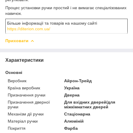
Процес установки ручки простий і не вимагає спеціалізованих
навичок.
Більше інформації та товарів на нашому сайті
https://diterion.com.ua/
Приховати
Характеристики
Основні
Виробник
Айрон-Трейд
Країна виробник
Україна
Призначення ручки
Дверна
Призначення дверної
Для вхідних дверей/для
ручки
міжкімнатних дверей
Механізм дії ручки
Стаціонарна
Матеріал ручки
Алюміній
Покриття
Фарба