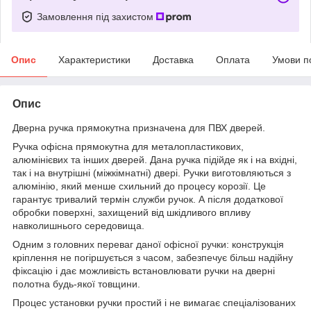
Замовлення під захистом
Опис
Характеристики
Доставка
Оплата
Умови п
Опис
Дверна ручка прямокутна призначена для ПВХ дверей.
Ручка офісна прямокутна для металопластикових,
алюмінієвих та інших дверей. Дана ручка підійде як і на вхідні,
так і на внутрішні (міжкімнатні) двері. Ручки виготовляються з
алюмінію, який менше схильний до процесу корозії. Це
гарантує тривалий термін служби ручок. А після додаткової
обробки поверхні, захищений від шкідливого впливу
навколишнього середовища.
Одним з головних переваг даної офісної ручки: конструкція
кріплення не погіршується з часом, забезпечує більш надійну
фіксацію і дає можливість встановлювати ручки на дверні
полотна будь-якої товщини.
Процес установки ручки простий і не вимагає спеціалізованих