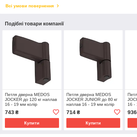
Всі умови повернення
Подібні товари компанії
Петля дверна MEDOS
Петля дверна MEDOS
Пет
JOCKER до 120 кг наплав
JOCKER JUNIOR до 80 кг
JOCK
16 - 19 мм колір
наплав 16 - 19 мм колір
16 -
коричневий RAL 8019 17,5
коричневий RAL 8019 17,5
17,5
743
714
936
₴
₴
А
А
Купити
Купити