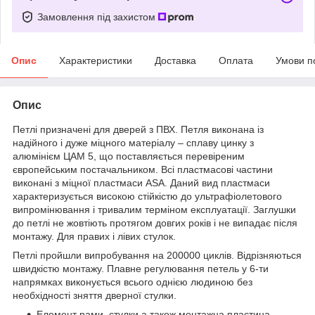
Замовлення під захистом
Опис
Характеристики
Доставка
Оплата
Умови п
Опис
Петлі призначені для дверей з ПВХ. Петля виконана із
надійного і дуже міцного матеріалу – сплаву цинку з
алюмінієм ЦАМ 5, що поставляється перевіреним
європейським постачальником. Всі пластмасові частини
виконані з міцної пластмаси ASA. Даний вид пластмаси
характеризується високою стійкістю до ультрафіолетового
випромінювання і тривалим терміном експлуатації. Заглушки
до петлі не жовтіють протягом довгих років і не випадає після
монтажу. Для правих і лівих стулок.
Петлі пройшли випробування на 200000 циклів. Відрізняються
швидкістю монтажу. Плавне регулювання петель у 6-ти
напрямках виконується всього однією людиною без
необхідності зняття дверної стулки.
Елемент рами, стулки а також монтажна пластина