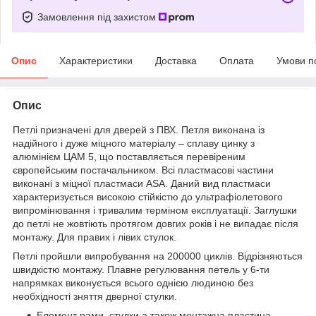
Замовлення під захистом
Опис
Характеристики
Доставка
Оплата
Умови п
Опис
Петлі призначені для дверей з ПВХ. Петля виконана із
надійного і дуже міцного матеріалу – сплаву цинку з
алюмінієм ЦАМ 5, що поставляється перевіреним
європейським постачальником. Всі пластмасові частини
виконані з міцної пластмаси ASA. Даний вид пластмаси
характеризується високою стійкістю до ультрафіолетового
випромінювання і тривалим терміном експлуатації. Заглушки
до петлі не жовтіють протягом довгих років і не випадає після
монтажу. Для правих і лівих стулок.
Петлі пройшли випробування на 200000 циклів. Відрізняються
швидкістю монтажу. Плавне регулювання петель у 6-ти
напрямках виконується всього однією людиною без
необхідності зняття дверної стулки.
Елемент рами, стулки а також монтажна пластина