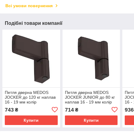
Всі умови повернення
Подібні товари компанії
Петля дверна MEDOS
Петля дверна MEDOS
Пет
JOCKER до 120 кг наплав
JOCKER JUNIOR до 80 кг
JOCK
16 - 19 мм колір
наплав 16 - 19 мм колір
16 -
коричневий RAL 8019 17,5
коричневий RAL 8019 17,5
17,5
743
714
936
₴
₴
А
А
Купити
Купити