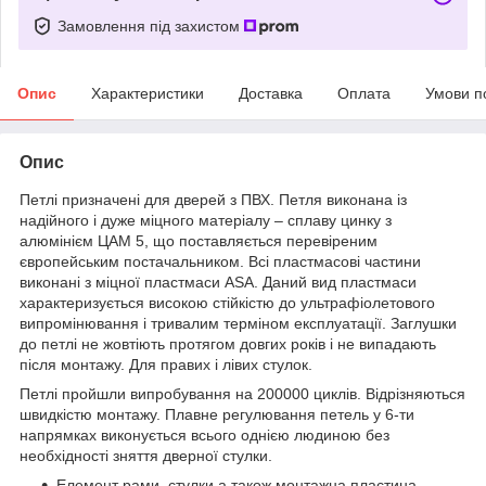
Замовлення під захистом
Опис
Характеристики
Доставка
Оплата
Умови п
Опис
Петлі призначені для дверей з ПВХ. Петля виконана із
надійного і дуже міцного матеріалу – сплаву цинку з
алюмінієм ЦАМ 5, що поставляється перевіреним
європейським постачальником. Всі пластмасові частини
виконані з міцної пластмаси ASA. Даний вид пластмаси
характеризується високою стійкістю до ультрафіолетового
випромінювання і тривалим терміном експлуатації. Заглушки
до петлі не жовтіють протягом довгих років і не випадають
після монтажу. Для правих і лівих стулок.
Петлі пройшли випробування на 200000 циклів. Відрізняються
швидкістю монтажу. Плавне регулювання петель у 6-ти
напрямках виконується всього однією людиною без
необхідності зняття дверної стулки.
Елемент рами, стулки а також монтажна пластина