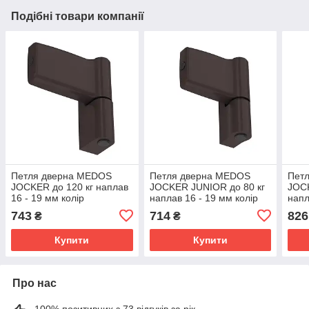
Подібні товари компанії
Петля дверна MEDOS
Петля дверна MEDOS
Пет
JOCKER до 120 кг наплав
JOCKER JUNIOR до 80 кг
JOCK
16 - 19 мм колір
наплав 16 - 19 мм колір
напл
коричневий RAL 8019 17,5
коричневий RAL 8019 17,5
золо
743
714
826
₴
₴
А
А
Купити
Купити
Про нас
100% позитивних з 73 відгуків за рік