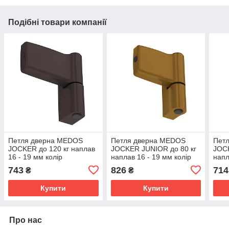
Подібні товари компанії
Петля дверна MEDOS
Петля дверна MEDOS
Пет
JOCKER до 120 кг наплав
JOCKER JUNIOR до 80 кг
JOCK
16 - 19 мм колір
наплав 16 - 19 мм колір
напл
коричневий RAL 8019 17,5
золото 17,5 А
біли
743
826
714
₴
₴
А
Купити
Купити
Про нас