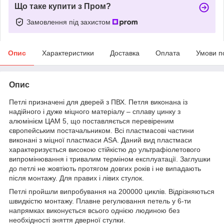
Що таке купити з Пром?
Замовлення під захистом
Опис
Характеристики
Доставка
Оплата
Умови п
Опис
Петлі призначені для дверей з ПВХ. Петля виконана із
надійного і дуже міцного матеріалу – сплаву цинку з
алюмінієм ЦАМ 5, що поставляється перевіреним
європейським постачальником. Всі пластмасові частини
виконані з міцної пластмаси ASA. Даний вид пластмаси
характеризується високою стійкістю до ультрафіолетового
випромінювання і тривалим терміном експлуатації. Заглушки
до петлі не жовтіють протягом довгих років і не випадають
після монтажу. Для правих і лівих стулок.
Петлі пройшли випробування на 200000 циклів. Відрізняються
швидкістю монтажу. Плавне регулювання петель у 6-ти
напрямках виконується всього однією людиною без
необхідності зняття дверної стулки.