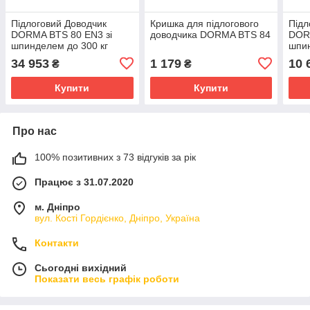
Підлоговий Доводчик
Кришка для підлогового
Підл
DORMA BTS 80 EN3 зі
доводчика DORMA BTS 84
DORM
шпинделем до 300 кг
шпин
град
34 953
1 179
10 
₴
₴
Купити
Купити
Про нас
100% позитивних з 73 відгуків за рік
Працює з 31.07.2020
м. Дніпро
вул. Кості Гордієнко, Дніпро, Україна
Контакти
Сьогодні вихідний
Показати весь графік роботи