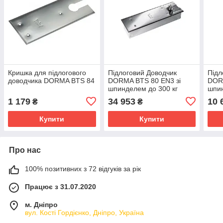
Кришка для підлогового
Підлоговий Доводчик
Підл
доводчика DORMA BTS 84
DORMA BTS 80 EN3 зі
DORM
шпинделем до 300 кг
шпин
град
1 179
34 953
10 
₴
₴
Купити
Купити
Про нас
100% позитивних з 72 відгуків за рік
Працює з 31.07.2020
м. Дніпро
вул. Кості Гордієнко, Дніпро, Україна