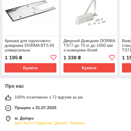
Кришка для підлогового
Дверний Доводчик DORMA
Важі
довідника DORMA BTS 65
TS77 до 70 кг до 1000 мм
ста
універсальна
з ножицями білий
TS71
сріб
1 195
1 338
1 1
₴
₴
Купити
Купити
Про нас
100% позитивних з 72 відгуків за рік
Працює з 31.07.2020
м. Дніпро
вул. Кості Гордієнко, Дніпро, Україна