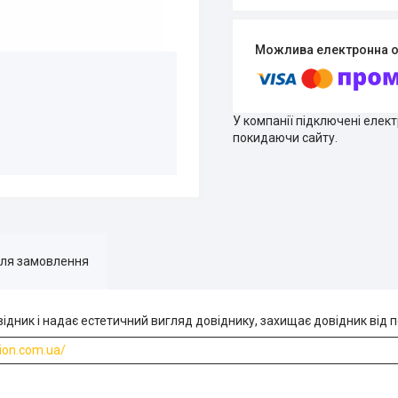
У компанії підключені елек
покидаючи сайту.
для замовлення
дник і надає естетичний вигляд довіднику, захищає довідник від п
rion.com.ua/