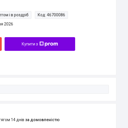
том і в роздріб
Код:
46700086
ня 2026
Купити з
тягом 14 днів
за домовленістю