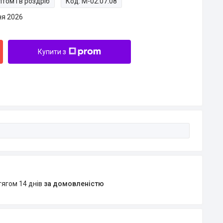
том і в роздріб
Код:
M-02.07.08
ня 2026
Купити з
тягом 14 днів
за домовленістю