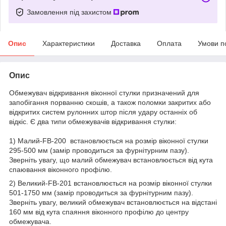
Замовлення під захистом
Опис
Характеристики
Доставка
Оплата
Умови п
Опис
Обмежувач відкривання віконної стулки призначений для
запобігання порванню скошів, а також поломки закритих або
відкритих систем рулонних штор після удару останніх об
відкіс. Є два типи обмежувачів відкривання стулки:
1) Малий-FB-200 встановлюється на розмір віконної стулки
295-500 мм (замір проводиться за фурнітурним пазу).
Зверніть увагу, що малий обмежувач встановлюється від кута
спаювання віконного профілю.
2) Великий-FB-201 встановлюється на розмір віконної стулки
501-1750 мм (замір проводиться за фурнітурним пазу).
Зверніть увагу, великий обмежувач встановлюється на відстані
160 мм від кута спаяння віконного профілю до центру
обмежувача.