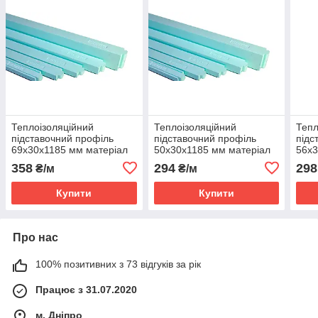
Теплоізоляційний
Теплоізоляційний
Тепл
підставочний профіль
підставочний профіль
підс
69x30x1185 мм матеріал
50x30x1185 мм матеріал
56x3
Neopor® by BASF
Neopor® by BASF
Neo
358
294
298
₴/м
₴/м
Купити
Купити
Про нас
100% позитивних з 73 відгуків за рік
Працює з 31.07.2020
м. Дніпро