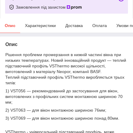
Замовлення під захистом
Опис
Характеристики
Доставка
Оплата
Умови п
Опис
Рішення проблеми промерзання в нижній частині вікна при
низьких температурах. Новий інноваційний продукт — теплий
підставочний профіль VSThermo високої щільності,
виготовлений з матеріалу Neopor, компанії BASF.
Теплий підставочний профіль VSThermo виробляється трьох
типів:
1) VST056 — рекомендований до застосування для вікон,
виготовлених з профільних систем монтажною шириною 70
мм;
2) VST063 — для вікон монтажною шириною 76мм;
3) VST069 — для вікон монтажною шириною понад 80мм.
VSThermo - універсальний підставочний профіль, може