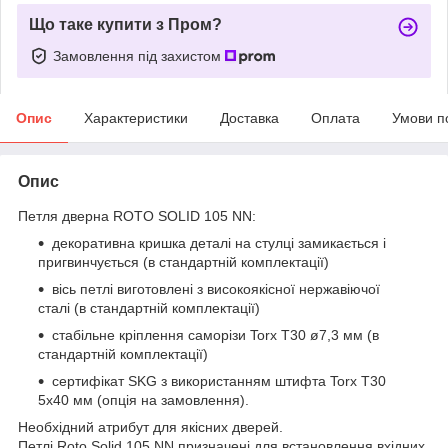
Що таке купити з Пром?
Замовлення під захистом
Опис
Характеристики
Доставка
Оплата
Умови п
Опис
Петля дверна ROTO SOLID 105 NN:
декоративна кришка деталі на стулці замикається і
пригвинчується (в стандартній комплектації)
вісь петлі виготовлені з високоякісної нержавіючої
сталі (в стандартній комплектації)
стабільне кріплення саморізи Torx T30 ø7,3 мм (в
стандартній комплектації)
сертифікат SKG з використанням штифта Torx T30
5x40 мм (опція на замовлення).
Необхідний атрибут для якісних дверей.
Петлі Roto Solid 105 NN призначені для встановлення вхідних