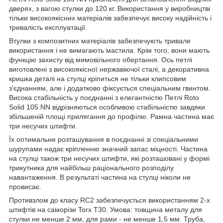
дверях, з вагою стулки до 120 кг. Використання у виробництві
тільки високоякісних матеріалів забезпечує високу надійність і
тривалість експлуатації.
Втулки з композитних матеріалів забезпечують тривале
використання і не вимагають мастила. Крім того, вони мають
функцію захисту від мимовільного обертання. Ось петлі
виготовлені з високоякісної нержавіючої сталі, а декоративна
кришка деталі на стулці кріпиться не тільки клипсовим
з'єднанням, але і додатково фіксується спеціальним гвинтом.
Висока стабільність у поєднанні з елегантністю Петлі Roto
Solid 105 NN відрізняються особливою стабільністю завдяки
збільшеній площі прилягання до профілю. Рамна частина має
три несучих штифти.
Їх оптимальне розташування в поєднанні зі спеціальними
шурупами надає кріпленню значний запас міцності. Частина
на стулці також три несучих штифти, які розташовані у формі
трикутника для найбільш раціонального розподілу
навантаження. В результаті частина на стулці ніколи не
провисає.
Противзлом до класу RC2 забезпечується використанням 2-х
штифтів на саморізи Torx T30. Умова: товщина металу для
стулки не менше 2 мм, для рами - не менше 1,5 мм. Труба,