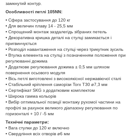
замкнутий контур.
Особливості петлі 105NN:
• Сфера застосування до 120 кг
• Для величин плаву 14 - 25,5 мм
• Спрощений монтаж заздалегідь зібраних петель
• Декоративна кришка деталі на стулці замикається і
пригвинчується
• Розподіл навантаження на стулці через трикутник зусиль
• Втулка елемента на стулці з позначенням положення при
регулюванні дожима
• Додаткове регулювання дожима ± 0,5 мм шляхом
повернення осьового модуля
• Вісь петлі виготовлені з високоякісної нержавіючої сталі
• Стабільний кріплення саморізи Torx T30 ø7,3 мм
• Сертифікат SKG з додатковим комплектом
• Широка гамма кольорів
• Вибір оптимальної позиції монтажу рухомої частини на
профілі за рахунок великого діапазону регулювання по
горизонталі + 10 / -5 мм
Технічні параметри:
• Вага стулки до 120 кг включно
• Свердління всіх отворів ø6 мм