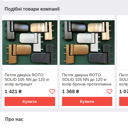
Подібні товари компанії
Петля дверна ROTO
Петля дверна ROTO
Пет
SOLID 105 NN до 120 кг
SOLID 105 NN до 120 кг
SOLI
колір антрацит
колір бронза протизламна
колі
протизламна наплав 19,0-
наплав 19,0-21,5 мм
прот
1 421
1 368
1 0
₴
₴
21,5 мм
19,0
Купити
Купити
Про нас