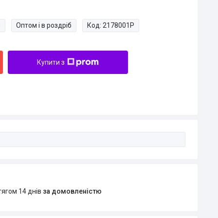
и
Оптом і в роздріб
Код:
2178001P
Купити з
тягом 14 днів
за домовленістю