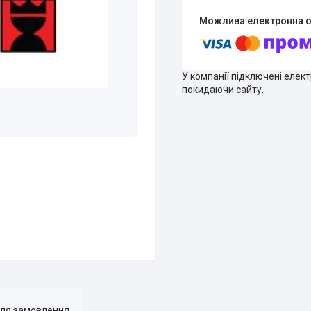
У компанії підключені елек
покидаючи сайту.
для замовлення