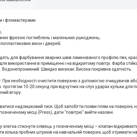
и і фломастерами.
;
онаних фрезою поглиблень і маленьких ушкоджень;
лопластикових вікон і дверей;
одять для фарбування зварних швів ламінованого профілю пвх, краї
для використання в приміщенні і на відкритому повітрі. Фарба стійк
і. Водонепроникний. Швидко висихає. Висока покривна здатність.
лу. При необхідності очистити поверхню з допомогою очищувачів аб
о протягом 10-20 секунд при відчутних на слух ударах кульки для 
ний вгору.
рюватися надлишковий тиск. Щоб запобігти появи плям на поверхні, 
означеному місці (Press), дати "повітрю" вийти назовні.
злегка стиснути олівець у позначеному місці – клапан відкриваєть
ти кілька пробних штрихів на навчальній поверхні, щоб отримати 