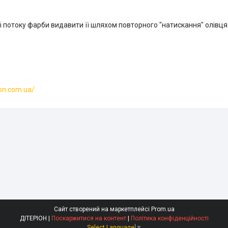
 потоку фарби видавити її шляхом повторного "натискання" олівця
ion.com.ua/
Сайт створений на маркетплейсі
Prom.ua
ДІТЕРІОН |
Поскаржитися на контент
|
Політика конфіденційності
Select Language
▼