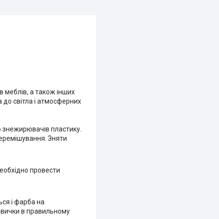
в меблів, а також інших
а до світла і атмосферних
о знежирювачів пластику.
перемішування. Зняти
необхідно провести
ся і фарба на
навички в правильному