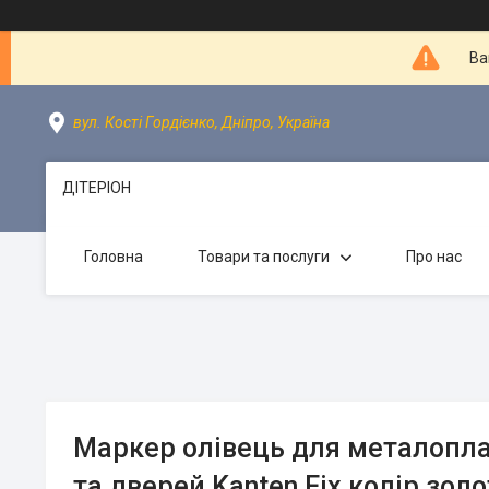
Ва
вул. Кості Гордієнко, Дніпро, Україна
ДІТЕРІОН
Головна
Товари та послуги
Про нас
Маркер олівець для металопла
та дверей Kanten Fix колір зол