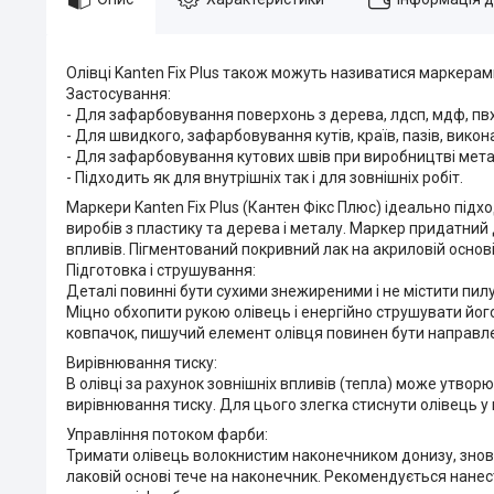
Олівці Kanten Fix Plus також можуть називатися маркерам
Застосування:
- Для зафарбовування поверхонь з дерева, лдсп, мдф, пвх
- Для швидкого, зафарбовування кутів, країв, пазів, вик
- Для зафарбовування кутових швів при виробництві мета
- Підходить як для внутрішніх так і для зовнішніх робіт.
Маркери Kanten Fix Plus (Кантен Фікс Плюс) ідеально підх
виробів з пластику та дерева і металу. Маркер придатний 
впливів. Пігментований покривний лак на акриловій основ
Підготовка і струшування:
Деталі повинні бути сухими знежиреними і не містити пи
Міцно обхопити рукою олівець і енергійно струшувати йог
ковпачок, пишучий елемент олівця повинен бути направле
Вирівнювання тиску:
В олівці за рахунок зовнішніх впливів (тепла) може утво
вирівнювання тиску. Для цього злегка стиснути олівець у п
Управління потоком фарби:
Тримати олівець волокнистим наконечником донизу, знову 
лаковій основі тече на наконечник. Рекомендується нанес