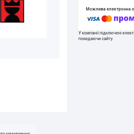
У компанії підключені елек
покидаючи сайту.
для замовлення