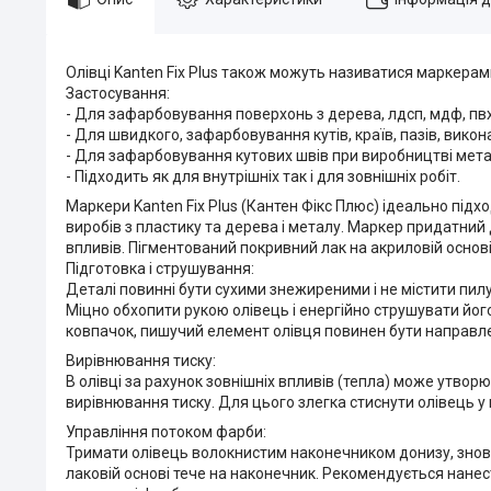
Олівці Kanten Fix Plus також можуть називатися маркерам
Застосування:
- Для зафарбовування поверхонь з дерева, лдсп, мдф, пвх
- Для швидкого, зафарбовування кутів, країв, пазів, вик
- Для зафарбовування кутових швів при виробництві мета
- Підходить як для внутрішніх так і для зовнішніх робіт.
Маркери Kanten Fix Plus (Кантен Фікс Плюс) ідеально підх
виробів з пластику та дерева і металу. Маркер придатний 
впливів. Пігментований покривний лак на акриловій основ
Підготовка і струшування:
Деталі повинні бути сухими знежиреними і не містити пи
Міцно обхопити рукою олівець і енергійно струшувати йог
ковпачок, пишучий елемент олівця повинен бути направле
Вирівнювання тиску:
В олівці за рахунок зовнішніх впливів (тепла) може утво
вирівнювання тиску. Для цього злегка стиснути олівець у п
Управління потоком фарби:
Тримати олівець волокнистим наконечником донизу, знову 
лаковій основі тече на наконечник. Рекомендується нанес