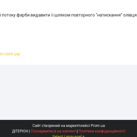
 потоку фарби видавити її шляхом повторного "натискання" олівця
ion.com.ua/
Сайт створений на маркетплейсі
Prom.ua
ДІТЕРІОН |
Поскаржитися на контент
|
Політика конфіденційності
Select Language
▼