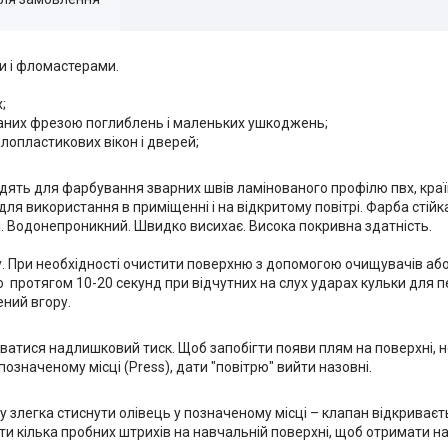
и і фломастерами.
;
онаних фрезою поглиблень і маленьких ушкоджень;
лопластикових вікон і дверей;
одять для фарбування зварних швів ламінованого профілю пвх, краї
для використання в приміщенні і на відкритому повітрі. Фарба стійк
і. Водонепроникний. Швидко висихає. Висока покривна здатність.
лу. При необхідності очистити поверхню з допомогою очищувачів аб
о протягом 10-20 секунд при відчутних на слух ударах кульки для 
ний вгору.
рюватися надлишковий тиск. Щоб запобігти появи плям на поверхні, 
означеному місці (Press), дати "повітрю" вийти назовні.
злегка стиснути олівець у позначеному місці – клапан відкриваєть
ти кілька пробних штрихів на навчальній поверхні, щоб отримати 