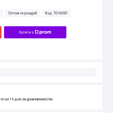
и
Оптом і в роздріб
Код:
701605Р
Купити з
тягом 14 днів
за домовленістю