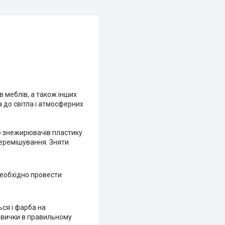
в меблів, а також інших
а до світла і атмосферних
о знежирювачів пластику.
перемішування. Зняти
необхідно провести
ся і фарба на
навички в правильному