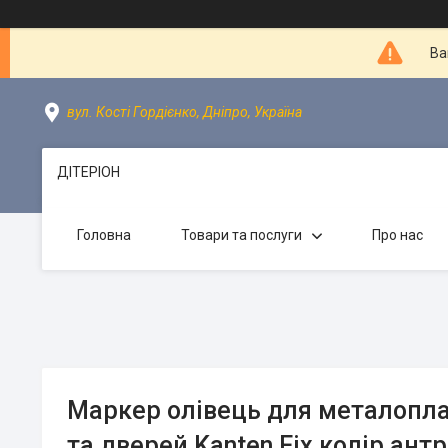
Ва
вул. Кості Гордієнко, Дніпро, Україна
ДІТЕРІОН
Головна
Товари та послуги
Про нас
Маркер олівець для металопла
та дверей Kanten Fix колір ант