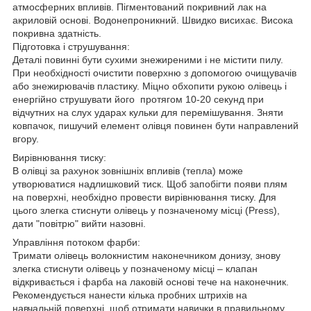
атмосферних впливів. Пігментований покривний лак на
акриловій основі. Водонепроникний. Швидко висихає. Висока
покривна здатність.
Підготовка і струшування:
Деталі повинні бути сухими знежиреними і не містити пилу.
При необхідності очистити поверхню з допомогою очищувачів
або знежирювачів пластику. Міцно обхопити рукою олівець і
енергійно струшувати його протягом 10-20 секунд при
відчутних на слух ударах кульки для перемішування. Зняти
ковпачок, пишучий елемент олівця повинен бути направлений
вгору.
Вирівнювання тиску:
В олівці за рахунок зовнішніх впливів (тепла) може
утворюватися надлишковий тиск. Щоб запобігти появи плям
на поверхні, необхідно провести вирівнювання тиску. Для
цього злегка стиснути олівець у позначеному місці (Press),
дати "повітрю" вийти назовні.
Управління потоком фарби:
Тримати олівець волокнистим наконечником донизу, знову
злегка стиснути олівець у позначеному місці – клапан
відкривається і фарба на лаковій основі тече на наконечник.
Рекомендується нанести кілька пробних штрихів на
навчальній поверхні, щоб отримати навички в правильному