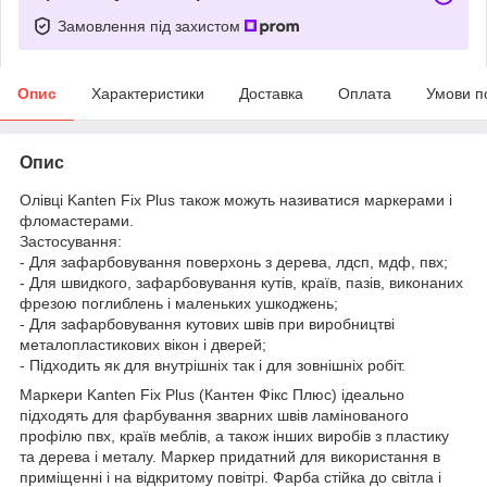
Замовлення під захистом
Опис
Характеристики
Доставка
Оплата
Умови п
Опис
Олівці Kanten Fix Plus також можуть називатися маркерами і
фломастерами.
Застосування:
- Для зафарбовування поверхонь з дерева, лдсп, мдф, пвх;
- Для швидкого, зафарбовування кутів, країв, пазів, виконаних
фрезою поглиблень і маленьких ушкоджень;
- Для зафарбовування кутових швів при виробництві
металопластикових вікон і дверей;
- Підходить як для внутрішніх так і для зовнішніх робіт.
Маркери Kanten Fix Plus (Кантен Фікс Плюс) ідеально
підходять для фарбування зварних швів ламінованого
профілю пвх, країв меблів, а також інших виробів з пластику
та дерева і металу. Маркер придатний для використання в
приміщенні і на відкритому повітрі. Фарба стійка до світла і