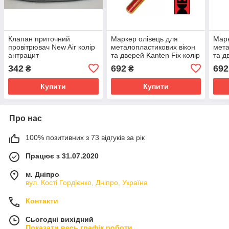
Клапан приточний
Маркер олівець для
Марк
провітрювач New Air колір
металопластикових вікон
мета
антрацит
та дверей Kanten Fix колір
та д
антрацит
золо
342
692
692
₴
₴
Купити
Купити
Про нас
100% позитивних з 73 відгуків за рік
Працює з 31.07.2020
м. Дніпро
вул. Кості Гордієнко, Дніпро, Україна
Контакти
Сьогодні вихідний
Показати весь графік роботи