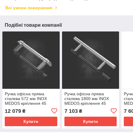
Всі умови повернення
Подібні товари компанії
Ручка офісна пряма
Ручка офісна пряма
Ручк
сталева 572 мм INOX
сталева 1800 мм INOX
стал
MEDOS кріплення 45
MEDOS кріплення 45
MED
градусів двостороння
градусів двостороння
град
12 079
7 103
7 6
₴
₴
Купити
Купити