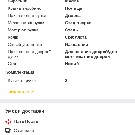
Виробник
Medos
Країна виробник
Польща
Призначення ручки
Дверна
Механізм дії ручки
Стаціонарна
Матеріал ручки
Сталь
Колір
Срібляста
Спосіб установки
Накладний
Призначення дверної
Для вхідних дверей/для
ручки
міжкімнатних дверей
Стан
Новий
Комплектація
Кількість ручок
2
Приховати
Умови доставки
Нова Пошта
Самовивіз