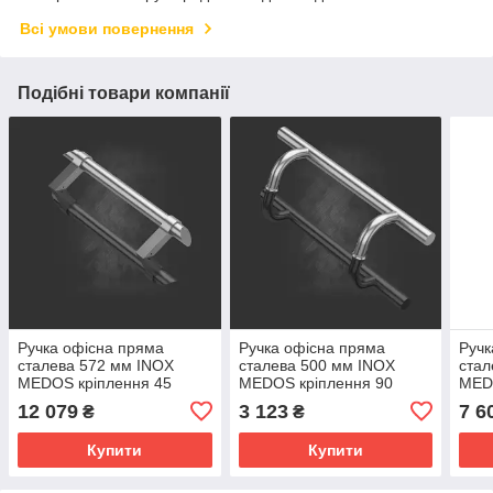
Всі умови повернення
Подібні товари компанії
Ручка офісна пряма
Ручка офісна пряма
Ручк
сталева 572 мм INOX
сталева 500 мм INOX
стал
MEDOS кріплення 45
MEDOS кріплення 90
MED
градусів двостороння
градусів двостороння
град
12 079
3 123
7 6
₴
₴
Купити
Купити