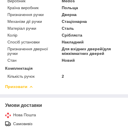
Виробник
Medos
Країна виробник
Польща
Призначення ручки
Дверна
Механізм дії ручки
Стаціонарна
Матеріал ручки
Сталь
Колір
Срібляста
Спосіб установки
Накладний
Призначення дверної
Для вхідних дверей/для
ручки
міжкімнатних дверей
Стан
Новий
Комплектація
Кількість ручок
2
Приховати
Умови доставки
Нова Пошта
Самовивіз