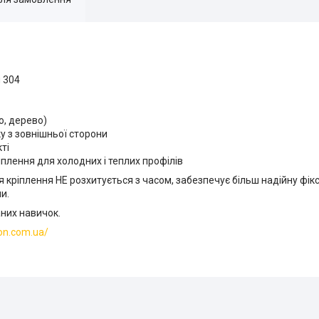
и 304
о, дерево)
у з зовнішньої сторони
ті
плення для холодних і теплих профілів
я кріплення НЕ розхитується з часом, забезпечує більш надійну фік
и.
аних навичок.
ion.com.ua/