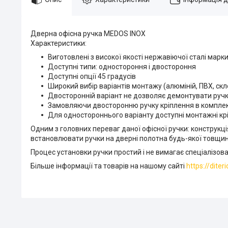
Дверна офісна ручка MEDOS INOX
Характеристики:
Виготовлені з високої якості нержавіючої сталі марк
Доступні типи: одностороння і двостороння
Доступні опції 45 градусів
Широкий вибір варіантів монтажу (алюміній, ПВХ, скл
Двосторонній варіант не дозволяє демонтувати ручк
Замовляючи двосторонню ручку кріплення в комплек
Для одностороннього варіанту доступні монтажні крі
Одним з головних переваг даної офісної ручки: конструкці
встановлювати ручки на дверні полотна будь-якої товщин
Процес установки ручки простий і не вимагає спеціалізов
Більше інформації та товарів на нашому сайті
https://diter