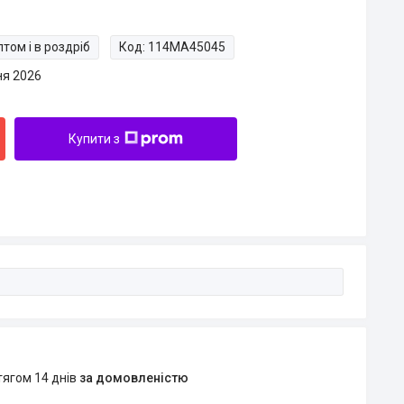
том і в роздріб
Код:
114MA45045
ня 2026
Купити з
тягом 14 днів
за домовленістю