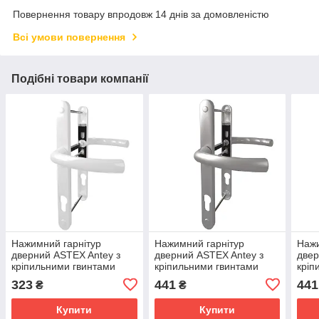
Повернення товару впродовж 14 днів за домовленістю
Всі умови повернення
Подібні товари компанії
Нажимний гарнітур
Нажимний гарнітур
Нажи
дверний ASTEX Antey з
дверний ASTEX Antey з
двер
кріпильними гвинтами
кріпильними гвинтами
кріп
DHS 92/26/16 колір білий
DHS 92/26/16 колір срібло
DHS 
323
441
441
₴
₴
RAL 9016
F1
чор
Купити
Купити