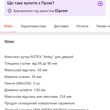
Що таке купити з Пром?
Замовлення під захистом
Опис
Характеристики
Доставка
Оплата
Умови п
Опис
Комплект ручок ASTEX "Antey" для дверей
Товщина стулки: від 58 до 90 мм
Міжосьова відстань: 92 мм
Ширина планки: 26 мм
Гвинти (M5x100): 3 шт
Довжина штифта: 130 мм
Мiжосьова вiдстань мiж гвинтами: 216 мм
Продукт оснащений поворотною пружиною.
Дверний гарнiтур DHS ANTEY 92/26/16 виготовлен з