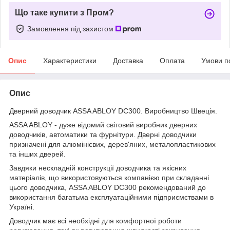
Що таке купити з Пром?
Замовлення під захистом
Опис
Характеристики
Доставка
Оплата
Умови п
Опис
Дверний доводчик ASSA ABLOY DC300. Виробництво Швеція.
ASSA ABLOY - дуже відомий світовий виробник дверних
доводчиків, автоматики та фурнітури. Дверні доводчики
призначені для алюмінієвих, дерев'яних, металопластикових
та інших дверей.
Завдяки нескладній конструкції доводчика та якісних
матеріалів, що використовуються компанією при складанні
цього доводчика, ASSA ABLOY DC300 рекомендований до
використання багатьма експлуатаційними підприємствами в
Україні.
Доводчик має всі необхідні для комфортної роботи