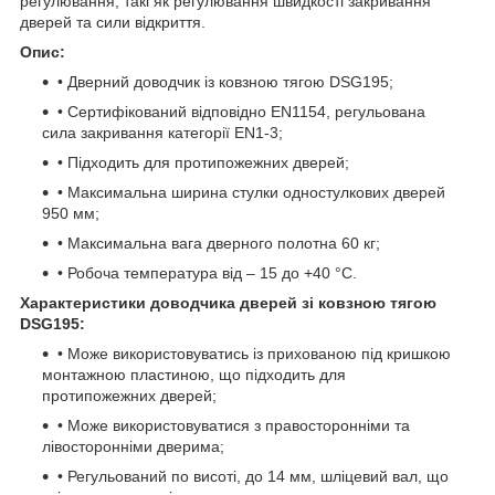
регулювання, такі як регулювання швидкості закривання
дверей та сили відкриття.
Опис:
• Дверний доводчик із ковзною тягою DSG195;
• Сертифікований відповідно EN1154, регульована
сила закривання категорії EN1-3;
• Підходить для протипожежних дверей;
• Максимальна ширина стулки одностулкових дверей
950 мм;
• Максимальна вага дверного полотна 60 кг;
• Робоча температура від – 15 до +40 °С.
Характеристики доводчика дверей зі ковзною тягою
DSG195:
• Може використовуватись із прихованою під кришкою
монтажною пластиною, що підходить для
протипожежних дверей;
• Може використовуватися з правосторонніми та
лівосторонніми дверима;
• Регульований по висоті, до 14 мм, шліцевий вал, що