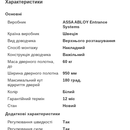
Характеристики
Основні
Виробник
ASSA ABLOY Entrance
Systems
Країна виробник
Швеція
Вид доводчика
Верхнього розташування
Спосіб монтажу
Накладний
Конструкція доводчика
Важільний
Маса дверного полотна,
60 кг
до
Ширина дверного полотна
950 мм
Максимальний кут
180 град.
відкриття дверей
Колір
Білий
Гарантійний термін
12 міс
Стан
Новий
Додаткові характеристики
Регулювання швидкості
Так
Регулювання сили
Так