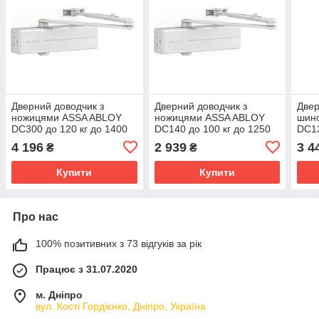
Дверний доводчик з
Дверний доводчик з
Двер
ножицями ASSA ABLOY
ножицями ASSA ABLOY
шин
DC300 до 120 кг до 1400
DC140 до 100 кг до 1250
DC13
мм колір RAL9016 білий
мм колір RAL9016 білий
колі
4 196
2 939
3 4
₴
₴
Купити
Купити
Про нас
100% позитивних з 73 відгуків за рік
Працює з 31.07.2020
м. Дніпро
вул. Кості Гордієнко, Дніпро, Україна