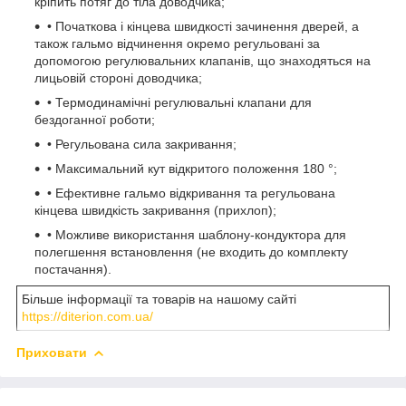
кріпить потяг до тіла доводчика;
• Початкова і кінцева швидкості зачинення дверей, а
також гальмо відчинення окремо регульовані за
допомогою регулювальних клапанів, що знаходяться на
лицьовій стороні доводчика;
• Термодинамічні регулювальні клапани для
бездоганної роботи;
• Регульована сила закривання;
• Максимальний кут відкритого положення 180 °;
• Ефективне гальмо відкривання та регульована
кінцева швидкість закривання (прихлоп);
• Можливе використання шаблону-кондуктора для
полегшення встановлення (не входить до комплекту
постачання).
Більше інформації та товарів на нашому сайті
https://diterion.com.ua/
Приховати