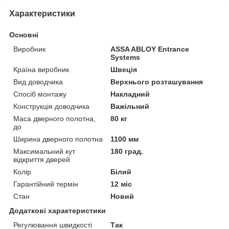
Характеристики
Основні
Виробник
ASSA ABLOY Entrance
Systems
Країна виробник
Швеція
Вид доводчика
Верхнього розташування
Спосіб монтажу
Накладний
Конструкція доводчика
Важільний
Маса дверного полотна,
80 кг
до
Ширина дверного полотна
1100 мм
Максимальний кут
180 град.
відкриття дверей
Колір
Білий
Гарантійний термін
12 міс
Стан
Новий
Додаткові характеристики
Регулювання швидкості
Так