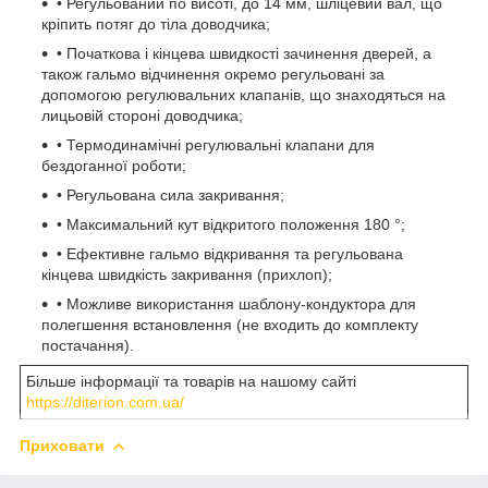
• Регульований по висоті, до 14 мм, шліцевий вал, що
кріпить потяг до тіла доводчика;
• Початкова і кінцева швидкості зачинення дверей, а
також гальмо відчинення окремо регульовані за
допомогою регулювальних клапанів, що знаходяться на
лицьовій стороні доводчика;
• Термодинамічні регулювальні клапани для
бездоганної роботи;
• Регульована сила закривання;
• Максимальний кут відкритого положення 180 °;
• Ефективне гальмо відкривання та регульована
кінцева швидкість закривання (прихлоп);
• Можливе використання шаблону-кондуктора для
полегшення встановлення (не входить до комплекту
постачання).
Більше інформації та товарів на нашому сайті
https://diterion.com.ua/
Приховати