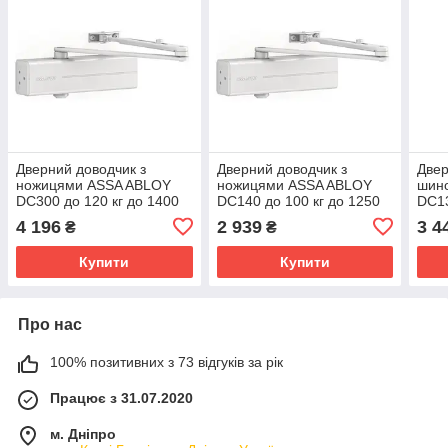
Дверний доводчик з
Дверний доводчик з
Двер
ножицями ASSA ABLOY
ножицями ASSA ABLOY
шин
DC300 до 120 кг до 1400
DC140 до 100 кг до 1250
DC13
мм колір RAL9016 білий
мм колір RAL9016 білий
колі
4 196
2 939
3 4
₴
₴
Купити
Купити
Про нас
100% позитивних з 73 відгуків за рік
Працює з 31.07.2020
м. Дніпро