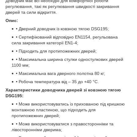
Доводчик має всі необхідні для комфортної роботи
регулювання, такі як регулювання швидкості закривання
дверей та сили відкриття.
Опис:
• Дверний доводчик із ковзною тягою DSG195;
• Сертифікований відповідно EN1154, регульована
сила закривання категорії EN1-4;
• Підходить для протипожежних дверей;
• Максимальна ширина стулки одностулкових дверей
1100 мм;
• Максимальна вага дверного полотна 80 кг;
• Робоча температура від – 35 до +40 °С.
Характеристики доводчика дверей зі ковзною тягою
DSG195:
• Може використовуватись із прихованою під кришкою
монтажною пластиною, що підходить для
протипожежних дверей;
• Може використовуватися з правосторонніми та
лівосторонніми дверима;