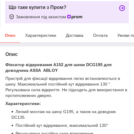
Що таке купити з Пром?
Замовлення під захистом
Опис
Характеристики
Доставка
Оплата
Умови п
Опис
Фіксатор відкривання A152 для шини DCG195 для
доводчика ASSA ABLOY
Пристрій для фіксації відкривання легко встановлюється в
шину. Максимальний постійний кут відкривання 130 °.
Регульована сила відкриття. Не підходить для використання в
протипожежних дверях.
Характеристики:
Легкий монтаж на шину G195, а також на доводчик
DC135.
Постійний кут відкривання, максимальний 130°
Регульована постійна сила відкривання