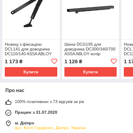
Ножиці з фіксацією
Шина DCG195 для
Ножи
DCL141 для доводчика
доводчика DC300/340/700
DCL1
DC110/140 ASSA ABLOY
ASSA ABLOY колір
DC1
колір RAL9005 чорний
RAL9005 чорний
колі
1 173
1 126
1 1
₴
₴
Купити
Купити
Про нас
100% позитивних з 73 відгуків за рік
Працює з 31.07.2020
м. Дніпро
вул. Кості Гордієнко, Дніпро, Україна