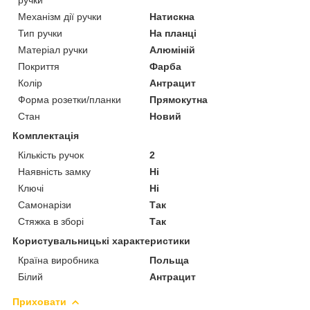
Механізм дії ручки
Натискна
Тип ручки
На планці
Матеріал ручки
Алюміній
Покриття
Фарба
Колір
Антрацит
Форма розетки/планки
Прямокутна
Стан
Новий
Комплектація
Кількість ручок
2
Наявність замку
Ні
Ключі
Ні
Самонарізи
Так
Стяжка в зборі
Так
Користувальницькі характеристики
Країна виробника
Польща
Білий
Антрацит
Приховати