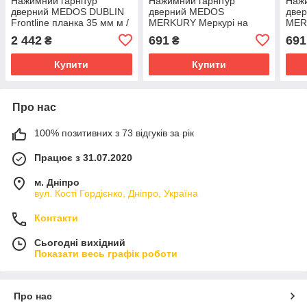
Нажимний гарнітур
Нажимний гарнітур
Нажи
дверний MEDOS DUBLIN
дверний MEDOS
две
Frontline планка 35 мм м /
MERKURY Меркурі на
MER
р 92 мм колір INOX
короткій накладці L112 мм
коро
2 442
691
691
₴
₴
колір коричневий
колі
Купити
Купити
Про нас
100% позитивних з 73 відгуків за рік
Працює з 31.07.2020
м. Дніпро
вул. Кості Гордієнко, Дніпро, Україна
Контакти
Сьогодні вихідний
Показати весь графік роботи
Про нас