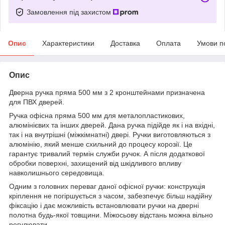
Замовлення під захистом
Опис
Характеристики
Доставка
Оплата
Умови п
Опис
Дверна ручка пряма 500 мм з 2 кронштейнами призначена
для ПВХ дверей.
Ручка офісна пряма 500 мм для металопластикових,
алюмінієвих та інших дверей. Дана ручка підійде як і на вхідні,
так і на внутрішні (міжкімнатні) двері. Ручки виготовляються з
алюмінію, який менше схильний до процесу корозії. Це
гарантує тривалий термін служби ручок. А після додаткової
обробки поверхні, захищений від шкідливого впливу
навколишнього середовища.
Одним з головних переваг даної офісної ручки: конструкція
кріплення не погіршується з часом, забезпечує більш надійну
фіксацію і дає можливість встановлювати ручки на дверні
полотна будь-якої товщини. Міжосьову відстань можна вільно
регулювати.