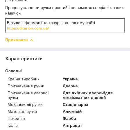
Процес установки ручки простий і не вимагає спеціалізованих
навичок.
Більше інформації та товарів на нашому сайті
https://diterion.com.ua/
Приховати
Характеристики
Основні
Країна виробник
Україна
Призначення ручки
Дверна
Призначення дверної
Для вхідних дверей/для
ручки
міжкімнатних дверей
Механізм дії ручки
Стаціонарна
Матеріал ручки
Алюміній
Покриття
Фарба
Колір
Антрацит