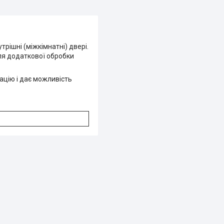
трішні (міжкімнатні) двері.
сля додаткової обробки
сацію і дає можливість