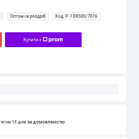
и
Оптом і в роздріб
Код:
P-1 EK500/7016
Купити з
тягом 14 днів
за домовленістю