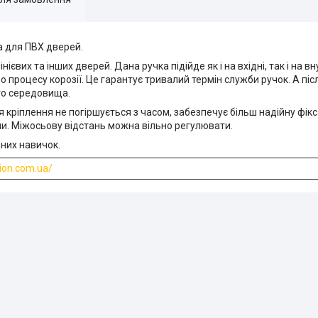
 для ПВХ дверей.
их та інших дверей. Дана ручка підійде як і на вхідні, так і на вну
 процесу корозії. Це гарантує тривалий термін служби ручок. А пі
го середовища.
я кріплення не погіршується з часом, забезпечує більш надійну фік
и. Міжосьову відстань можна вільно регулювати.
аних навичок.
rion.com.ua/