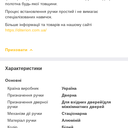
полотна будь-якої товщини.
Процес встановлення ручки простий і не вимагає
спеціалізованих навичок.
Більше інформації та товарів на нашому сайті
https://diterion.com.ua/
Приховати
Характеристики
Основні
Країна виробник
Україна
Призначення ручки
Дверна
Призначення дверної
Для вхідних дверей/для
ручки
міжкімнатних дверей
Механізм дії ручки
Стаціонарна
Матеріал ручки
Алюміній
Колір
Білий