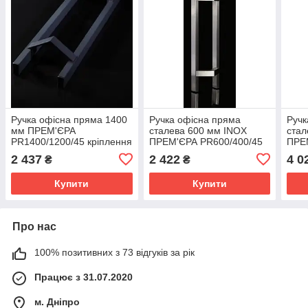
Ручка офісна пряма 1400
Ручка офісна пряма
Ручк
мм ПРЕМ'ЄРА
сталева 600 мм INOX
стал
PR1400/1200/45 кріплення
ПРЕМ'ЄРА PR600/400/45
ПРЕ
45 градусів двостороння
кріплення 45 градусів
PR14
2 437
2 422
4 0
₴
₴
колір антрацит
двостороння
45 г
Купити
Купити
Про нас
100% позитивних з 73 відгуків за рік
Працює з 31.07.2020
м. Дніпро