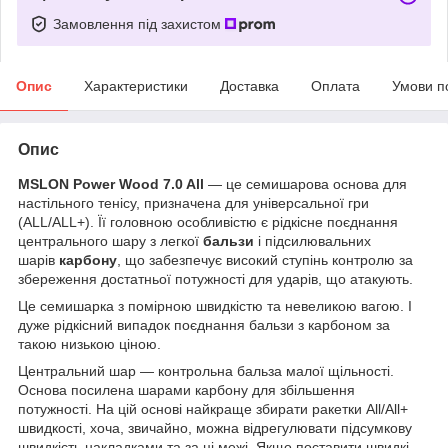
Замовлення під захистом
Опис
Характеристики
Доставка
Оплата
Умови п
Опис
MSLON Power Wood 7.0 All
— це семишарова основа для
настільного тенісу, призначена для універсальної гри
(ALL/ALL+). Її головною особливістю є рідкісне поєднання
центрального шару з легкої
бальзи
і підсилювальних
шарів
карбону
, що забезпечує високий ступінь контролю за
збереження достатньої потужності для ударів, що атакують.
Це семишарка з помірною швидкістю та невеликою вагою. І
дуже рідкісний випадок поєднання бальзи з карбоном за
такою низькою ціною.
Центральний шар — контрольна бальза малої щільності.
Основа посилена шарами карбону для збільшення
потужності. На цій основі найкраще збирати ракетки All/All+
швидкості, хоча, звичайно, можна відрегулювати підсумкову
швидкість накладками та за ці межі. Якщо поставити швидкі