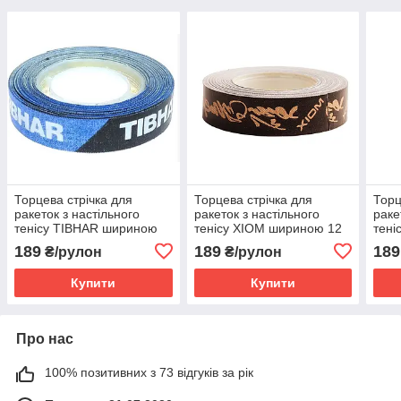
Торцева стрічка для
Торцева стрічка для
Торц
ракеток з настільного
ракеток з настільного
раке
тенісу TIBHAR шириною
тенісу XIOM шириною 12
тені
12 мм довжина рулону 5 м
мм довжина рулону 5 м
мм д
189
189
189
₴/рулон
₴/рулон
колір чорно-блакитний
колір BLACK-MANDARIN
колі
Купити
Купити
Про нас
100% позитивних з 73 відгуків за рік