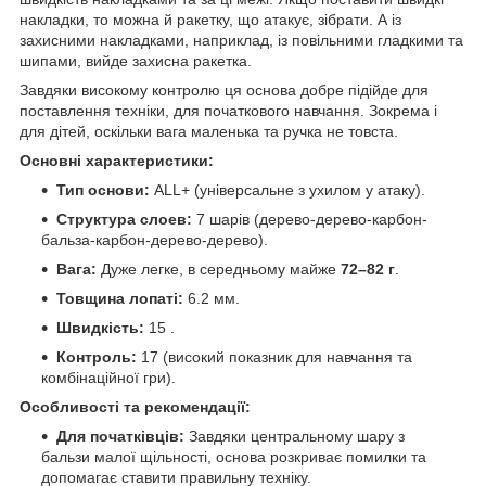
накладки, то можна й ракетку, що атакує, зібрати. А із
захисними накладками, наприклад, із повільними гладкими та
шипами, вийде захисна ракетка.
Завдяки високому контролю ця основа добре підійде для
поставлення техніки, для початкового навчання. Зокрема і
для дітей, оскільки вага маленька та ручка не товста.
Основні характеристики:
Тип основи:
ALL+ (універсальне з ухилом у атаку).
Структура слоев:
7 шарів (дерево-дерево-карбон-
бальза-карбон-дерево-дерево).
Вага:
Дуже легке, в середньому майже
72–82 г
.
Товщина лопаті:
6.2 мм.
Швидкість:
15 .
Контроль:
17 (високий показник для навчання та
комбінаційної гри).
Особливості та рекомендації:
Для початківців:
Завдяки центральному шару з
бальзи малої щільності, основа розкриває помилки та
допомагає ставити правильну техніку.